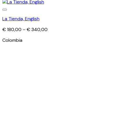
La Tienda, English
Price
€
180,00
–
€
340,00
range:
Colombia
€ 180,00
through
€ 340,00