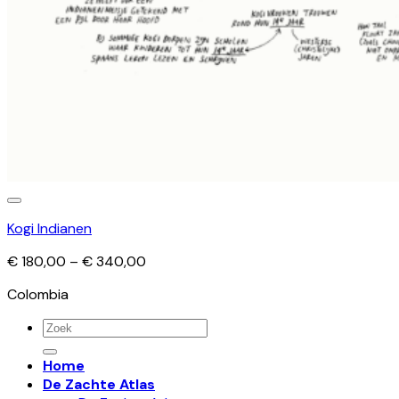
Kogi Indianen
Price
€
180,00
–
€
340,00
range:
Colombia
€ 180,00
through
Zoeken
€ 340,00
naar:
Home
De Zachte Atlas