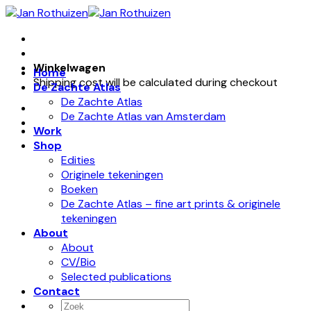
Skip
to
content
Winkelwagen
Home
Shipping cost will be calculated during checkout
De Zachte Atlas
De Zachte Atlas
De Zachte Atlas van Amsterdam
Work
Shop
Edities
Originele tekeningen
Boeken
De Zachte Atlas – fine art prints & originele
tekeningen
About
About
CV/Bio
Selected publications
Contact
Zoeken