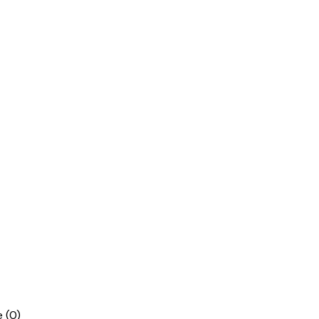
re
(0)