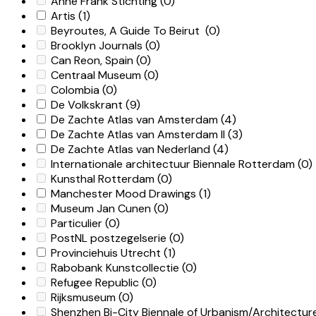
Anne Frank Stichting
(0)
Artis
(1)
Beyroutes, A Guide To Beirut
(0)
Brooklyn Journals
(0)
Can Reon, Spain
(0)
Centraal Museum
(0)
Colombia
(0)
De Volkskrant
(9)
De Zachte Atlas van Amsterdam
(4)
De Zachte Atlas van Amsterdam II
(3)
De Zachte Atlas van Nederland
(4)
Internationale architectuur Biennale Rotterdam
(0)
Kunsthal Rotterdam
(0)
Manchester Mood Drawings
(1)
Museum Jan Cunen
(0)
Particulier
(0)
PostNL postzegelserie
(0)
Provinciehuis Utrecht
(1)
Rabobank Kunstcollectie
(0)
Refugee Republic
(0)
Rijksmuseum
(0)
Shenzhen Bi-City Biennale of Urbanism/Architectu