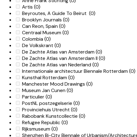
Anne Frank Stichting
(0)
Artis
(0)
Beyroutes, A Guide To Beirut
(0)
Brooklyn Journals
(0)
Can Reon, Spain
(0)
Centraal Museum
(0)
Colombia
(0)
De Volkskrant
(0)
De Zachte Atlas van Amsterdam
(0)
De Zachte Atlas van Amsterdam II
(0)
De Zachte Atlas van Nederland
(0)
Internationale architectuur Biennale Rotterdam
(0)
Kunsthal Rotterdam
(0)
Manchester Mood Drawings
(0)
Museum Jan Cunen
(0)
Particulier
(0)
PostNL postzegelserie
(0)
Provinciehuis Utrecht
(0)
Rabobank Kunstcollectie
(0)
Refugee Republic
(0)
Rijksmuseum
(0)
Shenzhen Bi-City Biennale of Urbanism/Architectu