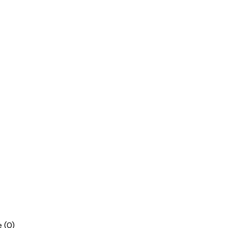
re
(0)