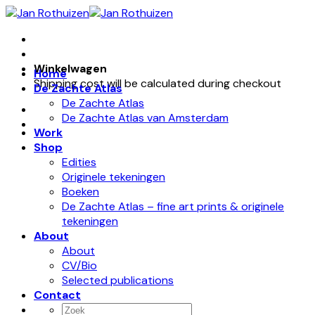
Skip
to
content
Winkelwagen
Home
Shipping cost will be calculated during checkout
De Zachte Atlas
De Zachte Atlas
De Zachte Atlas van Amsterdam
Work
Shop
Edities
Originele tekeningen
Boeken
De Zachte Atlas – fine art prints & originele
tekeningen
About
About
CV/Bio
Selected publications
Contact
Zoeken