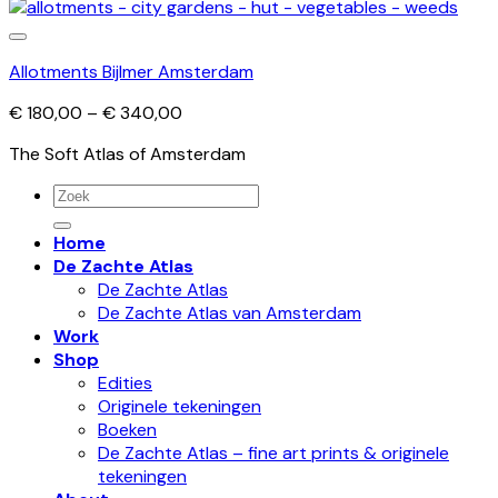
Allotments Bijlmer Amsterdam
Price
€
180,00
–
€
340,00
range:
The Soft Atlas of Amsterdam
€ 180,00
through
Zoeken
€ 340,00
naar:
Home
De Zachte Atlas
De Zachte Atlas
De Zachte Atlas van Amsterdam
Work
Shop
Edities
Originele tekeningen
Boeken
De Zachte Atlas – fine art prints & originele
tekeningen